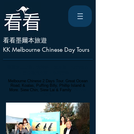
看看墨爾本旅遊
KK Melbourne Chinese Day Tours
墨爾本二
日游。
大洋路
+
無尾熊 + 12門徒石
+ 普芬蒸汽火車 + 菲利普島 + ..
Melbourne Chinese 2 Days Tour. Great Ocean
Road, Koalas, Puffing Billy, Phillip Island
&
More. Siew Chin, Siew Lai & Family
. 25 April
2016.