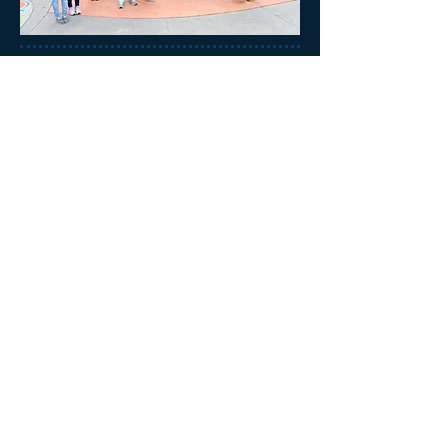
回到首頁
出團日期
更多照片
團費和報名
我們謹向構成澳洲的土地的傳統擁有者
致以最誠摯的敬意，
包括 Wurundjeri Woi-wurrung、Bunurong/Boon
Wurrung、Wadawurrung、Eastern Maar
和 Taungurung 族人民。
我們向他們過去、現在和未來的長者致敬，
並承認他們與這片土地和水域深厚而持久的聯結。
我們尊重他們對這個地區的持續守護、
文化遺產和知識，