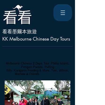
看看墨爾本旅遊
KK Melbourne Chinese Day Tours
墨爾本中文小團二日游 - 大洋路
+
12門徒石
+
蒸汽火車 + 企鵝島 + 動物農場 + ..
Melbourne Chinese 2 Days Tour. Phillip Island,
Penguin Parade, Puffing
Billy, Kangaroo Feeding & More. Yaki, Wilson,
Mathew
& Friends
. 12 June 2017.