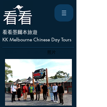
看看墨爾本旅遊
KK Melbourne Chinese Day Tours
墨爾本一日遊
- 你們的
照片
(2022)