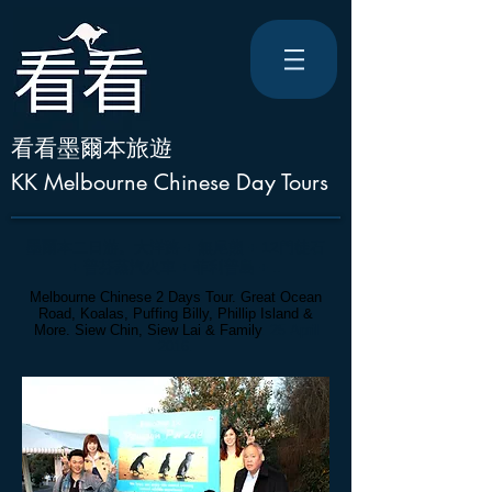
看看墨爾本旅遊
KK Melbourne Chinese Day Tours
墨爾本二
日游。
大洋路
+
無尾熊 + 12門徒石
+ 普芬蒸汽火車 + 菲利普島 + ..
Melbourne Chinese 2 Days Tour. Great Ocean
Road, Koalas, Puffing Billy, Phillip Island
&
More. Siew Chin, Siew Lai & Family
. 25 April
2016.