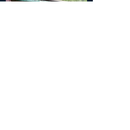
回到首頁
出團日期
更多照片
團費和報名
我們謹向構成澳洲的土地的傳統擁有者