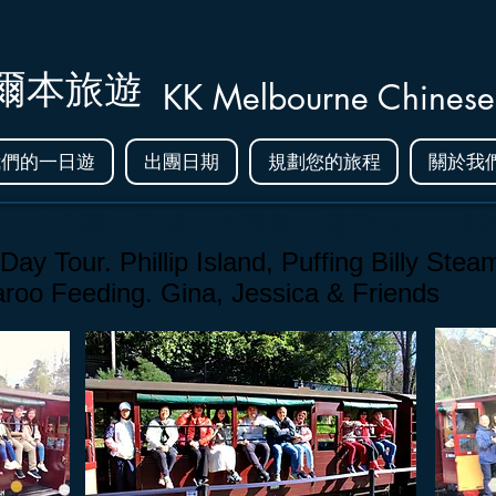
爾本旅遊
KK Melbourne Chinese
我們的一日遊
出團日期
規劃您的旅程
關於我
本中文小團一日遊
。企鵝島 + 蒸汽火車 + 動
ay Tour. Phillip Island, Puffing Billy Stea
roo Feeding. Gina, Jessica
& Friends
. Au