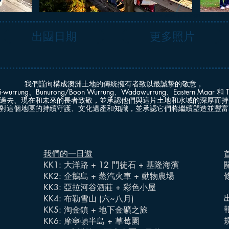
*To save your photographs - Right
出團日期
更多照片
我們謹向構成澳洲土地的傳統擁有者致以最誠摯的敬意，
i-wurrung、Bunurong/Boon Wurrung、Wadawurrung、Eastern Maar 和
過去、現在和未來的長者致敬，並承認他們與這片土地和水域的深厚而持
對這個地區的持續守護、文化遺產和知識，並承認它們將繼續塑造並豐富
我們的一日遊
KK1: 大洋路 + 12 門徒石 + 基隆海濱
KK2: 企鵝島 + 蒸汽火車 + 動物農場
KK3: 亞拉河谷酒莊 + 彩色小屋
KK4: 布勒雪山 (六~八月)
KK5: 淘金鎮 + 地下金礦之旅
KK6: 摩寧頓半島 + 草莓園