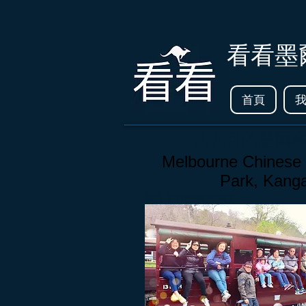
看看墨
首頁
八九月的墨爾
Melbourne Chinese D
Park, Kanga
Click To Enlarge Picture