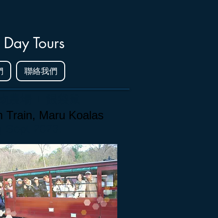
 Day Tours
們
聯絡我們
物農場 + 餵
袋鼠
m Train, Maru Koalas
g-Sept 2023.