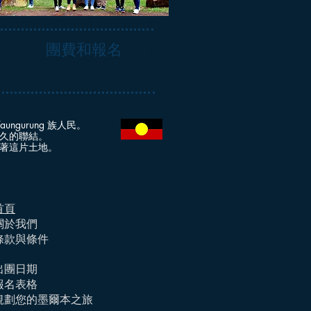
 Click (on your mouse) - Save picture as ...
團費和報名
 Taungurung 族人民。
久的聯結。
著這片土地。
首頁
關於我們
條款與條件
出團日期
報名表格
規劃您的墨爾本之旅