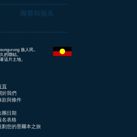
團費和報名
 Taungurung 族人民。
久的聯結。
著這片土地。
首頁
關於我們
條款與條件
出團日期
報名表格
規劃您的墨爾本之旅