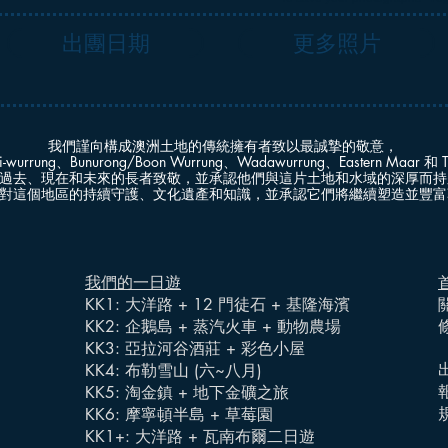
出團日期
更多照片
我們謹向構成澳洲土地的傳統擁有者致以最誠摯的敬意，
i-wurrung、Bunurong/Boon Wurrung、Wadawurrung、Eastern Maar 和
過去、現在和未來的長者致敬，並承認他們與這片土地和水域的深厚而持
對這個地區的持續守護、文化遺產和知識，並承認它們將繼續塑造並豐富
我們的一日遊
KK1: 大洋路 + 12 門徒石 + 基隆海濱
KK2: 企鵝島 + 蒸汽火車 + 動物農場
KK3: 亞拉河谷酒莊 + 彩色小屋
KK4: 布勒雪山 (六~八月)
KK5: 淘金鎮 + 地下金礦之旅
KK6: 摩寧頓半島 + 草莓園
KK1+: 大洋路 + 瓦南布爾二日遊