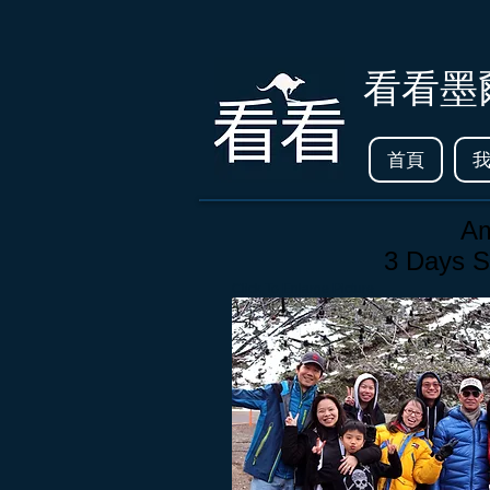
看看墨
首頁
Am
3 Days S
Click To Enlarge Picture